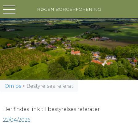
RØGEN BORGERFORENING
Om os
>
Bestyrelses referat
Her findes link til bestyrelses referater
22/04/2026