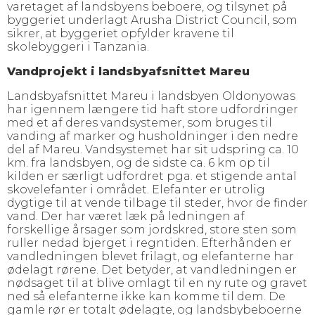
varetaget af landsbyens beboere, og tilsynet på
byggeriet underlagt Arusha District Council, som
sikrer, at byggeriet opfylder kravene til
skolebyggeri i Tanzania.
Vandprojekt i landsbyafsnittet Mareu
Landsbyafsnittet Mareu i landsbyen Oldonyowas
har igennem længere tid haft store udfordringer
med et af deres vandsystemer, som bruges til
vanding af marker og husholdninger i den nedre
del af Mareu. Vandsystemet har sit udspring ca. 10
km. fra landsbyen, og de sidste ca. 6 km op til
kilden er særligt udfordret pga. et stigende antal
skovelefanter i området. Elefanter er utrolig
dygtige til at vende tilbage til steder, hvor de finder
vand. Der har været læk på ledningen af
forskellige årsager som jordskred, store sten som
ruller nedad bjerget i regntiden. Efterhånden er
vandledningen blevet frilagt, og elefanterne har
ødelagt rørene. Det betyder, at vandledningen er
nødsaget til at blive omlagt til en ny rute og gravet
ned så elefanterne ikke kan komme til dem. De
gamle rør er totalt ødelagte, og landsbybeboerne