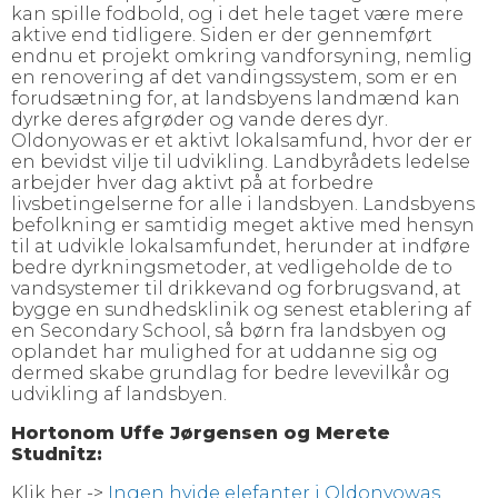
kan spille fodbold, og i det hele taget være mere
aktive end tidligere. Siden er der gennemført
endnu et projekt omkring vandforsyning, nemlig
en renovering af det vandingssystem, som er en
forudsætning for, at landsbyens landmænd kan
dyrke deres afgrøder og vande deres dyr.
Oldonyowas er et aktivt lokalsamfund, hvor der er
en bevidst vilje til udvikling. Landbyrådets ledelse
arbejder hver dag aktivt på at forbedre
livsbetingelserne for alle i landsbyen. Landsbyens
befolkning er samtidig meget aktive med hensyn
til at udvikle lokalsamfundet, herunder at indføre
bedre dyrkningsmetoder, at vedligeholde de to
vandsystemer til drikkevand og forbrugsvand, at
bygge en sundhedsklinik og senest etablering af
en Secondary School, så børn fra landsbyen og
oplandet har mulighed for at uddanne sig og
dermed skabe grundlag for bedre levevilkår og
udvikling af landsbyen.
Hortonom Uffe Jørgensen og Merete
Studnitz:
Klik her ->
Ingen hvide elefanter i Oldonyowas