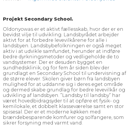
Projekt Secondary School.
Oldonyowas er et aktivt fællesskab, hvor der er en
bevidst vilje til udvikling. Landsbyrådet arbejder
aktivt for at forbedre levevilkårene for alle i
landsbyen. Landsbybefolkningen er også meget
aktiv i at udvikle samfundet, herunder at indføre
bedre dyrkningsmetoder og vedligeholde de to
vandsystemer. Der er desuden bygget en
sundhedsklinik, og for fem år siden blev der
grundlagt en Secondary School til undervisning af
de større elever. Skolen giver børn fra landsbyen
mulighed for at uddanne sig i deres eget område
og dermed skabe grundlag for bedre levevilkår og
udvikling af landsbyen. ”Landsby til landsby” har
været hovedbidragsyder til at opføre et fysik- og
kemilokale, et dobbelt klasseværelse samt en stor
spisesal. Der er et moderne køkken med
brændebesparende komfurer og solfangere, som
sikrer forsyning med varmt vand.