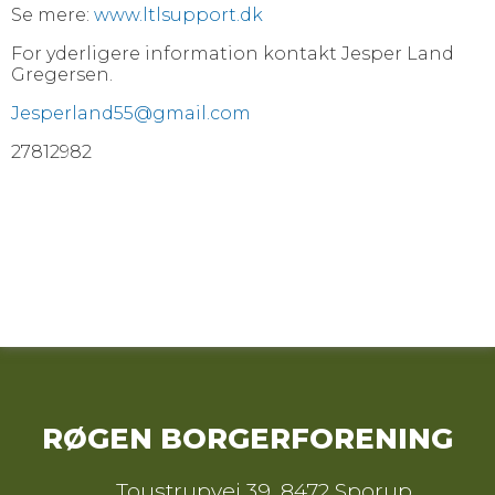
Se mere:
www.ltlsupport.dk
For yderligere information kontakt Jesper Land
Gregersen.
Jesperland55@gmail.com
27812982
RØGEN BORGERFORENING
Toustrupvej 39
,
8472 Sporup