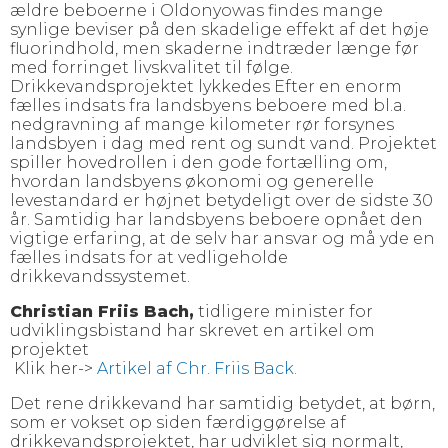
ældre beboerne i Oldonyowas findes mange
synlige beviser på den skadelige effekt af det høje
fluorindhold, men skaderne indtræder længe før
med forringet livskvalitet til følge.
Drikkevandsprojektet lykkedes Efter en enorm
fælles indsats fra landsbyens beboere med bl.a.
nedgravning af mange kilometer rør forsynes
landsbyen i dag med rent og sundt vand. Projektet
spiller hovedrollen i den gode fortælling om,
hvordan landsbyens økonomi og generelle
levestandard er højnet betydeligt over de sidste 30
år. Samtidig har landsbyens beboere opnået den
vigtige erfaring, at de selv har ansvar og må yde en
fælles indsats for at vedligeholde
drikkevandssystemet.
Christian Friis Bach,
tidligere minister for
udviklingsbistand har skrevet en artikel om
projektet
Klik her->
Artikel af Chr. Friis Back.
Det rene drikkevand har samtidig betydet, at børn,
som er vokset op siden færdiggørelse af
drikkevandsprojektet, har udviklet sig normalt,