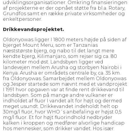
udviklingsorganisationer. Omkring finansieringen
af projekterne er der opnået støtte fra bl.a. Rotary,
Grundfos samt en række private virksomheder og
enkeltpersoner.
Drikkevandsprojektet.
Oldonyowas ligger I 1800 meters højde på siden af
bjerget Mount Meru, som er Tanzanias
næststørste bjerg, og nabo til det langt mere
kendte bjerg, Kilimanjaro, som rejser sig ca. 80
kilometer mod øst. Landsbyen ligger ved
landevejen mellem Arusha og storbyen Nairobi i
Kenya. Arusha er områdets centrale by, ca. 35 km.
fra Oldonyowas. Samarbejdet mellem Oldonyowas
og Jesper startede som nævnt med et vandprojekt
I 1991 hvor opgaven var at finde rent drikkevand til
landsbyen. Som på mange andre vulkaner er
indholdet af fluor I vandet alt for højt og dermed
meget usundt. Drikkevandet indeholdt helt op
30mg/l fluor, hvor WHO´s anbefaling er højst 0,5
mg/l fluor. Et for højt fluorindhold nedbryder
kalken i kroppen og medfører alvorlige handicap
hos mennesker, som drikker vandet. Hos især