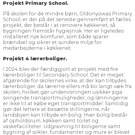
Projekt Primary School.
På skolen for de mindre børn, Oldonyowas Primary
School, er der på det seneste gennemført et fælles
projekt, der består i at renovere køkkenet, så
bygningen fremstår hygiejnisk. Her er ligeledes
installeret nye komfurer, som både sparer
brændsel og sikrer et sundere miljø for
medarbejderne i køkkenet.
Projekt 4 lærerboliger.
I 2024 blev der færdiggjort et projekt med fire
lærerboliger til Secondary School. Det er meget
afgørende for skolernes virke, at der kan tilbydes
lærerboliger, da lærerne ellers må bo langt væk fra
skolen, hvilket gør undervisningen usikker pga.
svingende transportmuligheder, og lønningerne
er ikke til at købe eget transportmiddel. Samtidig
gør det lettere at besætte stillingerne, når
landsbyen kan tilbyde en bolig. Hver bolig består
af opholdsrum, køkken samt toilet og
vaskefaciliteter. Udgravning til boligerne samt
bygning af sokler, fundamenter og mure er blevet