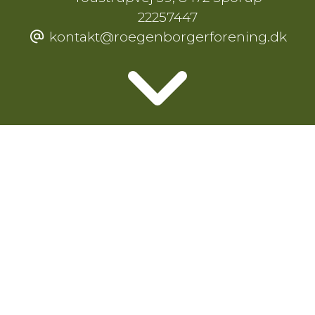
22257447
kontakt@roegenborgerforening.dk