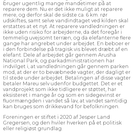
bruger ugentlig mange mandetimer på at
reparere dem. Nu er det ikke muligt at reparere
mere, og derfor skal de sidste ca. 6 km. rør
udskiftes, samt selve vandindtaget ved kilden skal
erstattes at et nyt. At reparere vandledningen er
ikke uden risiko for arbejderne, da det foregår i
temmelig uvejsomt terræn, og da elefanterne flere
gange har angrebet under arbejdet. En beboer er
i den forbindelse på tragisk vis blevet dræbt af en
elefant. Dele af arbejdet går gennem Arusha
National Park, og parkadministrationen har
indvilget i, at vandledningen går gennem parken
mod, at der er to bevæbnede vagter, der dagligt er
til stede under arbejdet. Betalingen af disse vagter
betaler Mareu selv udenfor budgettet. Det er et
vandprojekt som ikke tidligere er støttet, har
eksisteret i mange år og som en sidegevinst er
fluormængden i vandet så lav, at vandet samtidig
kan bruges som drikkevand for befolkningen.
Foreningen er stiftet i 2020 af Jesper Land
Gregersen, og den hviler hverken på et politisk
eller religiøst grundlag.