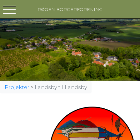
RØGEN BORGERFORENING
Projekter
>
Landsby til Landsby