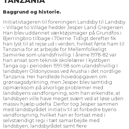
TANZANIA
Baggrund og historie.
Initiativtageren til foreningen Landsby til Landsby
– Village to Village hedder Jesper Land Gregersen.
Han blev uddannet værktøjsmager på Grundfos i
Bjerringbro tilbage i 70erne. Tidligt derefter fik
han lyst til at rejse ud i verden, hvilket førte ham til
Tanzania for at arbejde for Mellemfolkeligt
Samvirke som ulandsfrivillig. I årene 1978-82 var
han ansat som teknisk skolelærer I kystbyen
Tanga og i perioden 1991-98 som ulandsfrivillig I
landsbyen Oldonyowas ved Arusha i det nordlige
Tanzania. Her handlede hovedopgaven om
grønsagsdyrkning, men Jesper blev samtidig
opmærksom på alvorlige problemer med
landsbyens vandforsyning, som han erkendte, at
landsbyen ville have meget svært ved at løse uden
massiv hjælp udefra. Derfor tog Jesper sammen
med landsbyrådet initiativ til at forbedre byens
vandforsyning, hvilket han er fortsat med i
selvstændigt regi i tæt samarbejde med
landsbyen, landsbyrådet samt flere